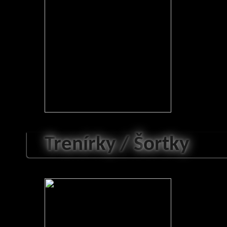
T
renírky /
Š
ortky