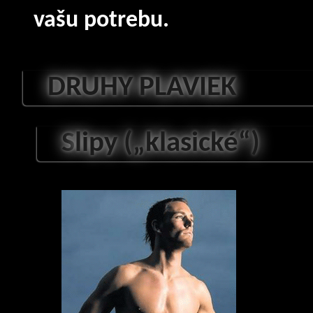
vašu potrebu.
DRUHY PLAVIEK
S
lipy („klasické“)