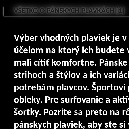
VŠETKO O PÁNSKYCH PLAVKÁCH [1]
Výber vhodných plaviek je 
účelom na ktorý ich budete v
mali cítiť komfortne. Pánske
strihoch a štýlov a ich vari
potrebám plavcov. Športoví 
obleky. Pre surfovanie a akt
šortky. Pozrite sa preto na r
pánskych plaviek, aby ste si