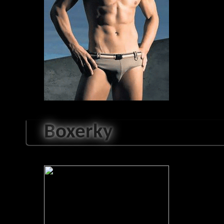
B
oxerky