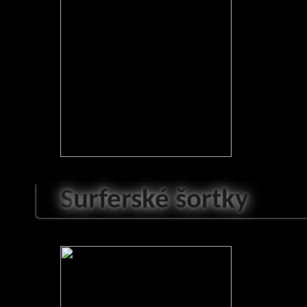
S
urferské šortky