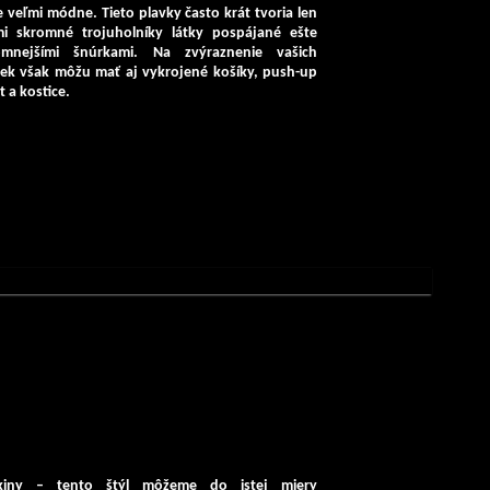
e veľmi módne. Tieto plavky často krát tvoria len
mi skromné trojuholníky látky pospájané ešte
omnejšími šnúrkami. Na zvýraznenie vašich
viek však môžu mať aj vykrojené košíky, push-up
t a kostice.
kiny
– tento štýl môžeme do istej miery