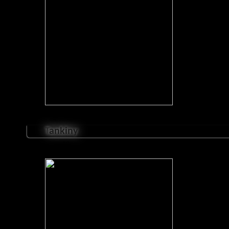
T
ankiny