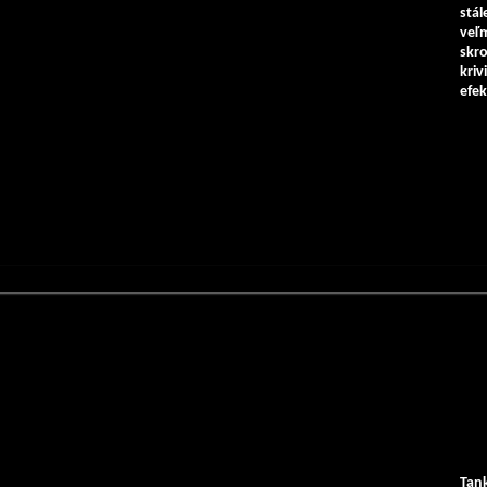
stál
veľ
skr
kri
efek
Tan