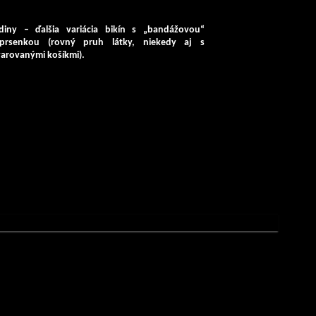
diny
– ďalšia variácia bikín s „bandážovou“
prsenkou (rovný pruh látky, niekedy aj s
varovanými košíkmi).