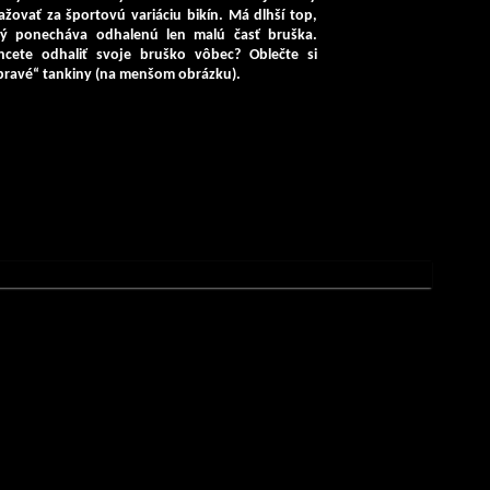
žovať za športovú variáciu bikín. Má dlhší top,
rý ponecháva odhalenú len malú časť bruška.
hcete odhaliť svoje bruško vôbec? Oblečte si
pravé“ tankiny (na menšom obrázku).