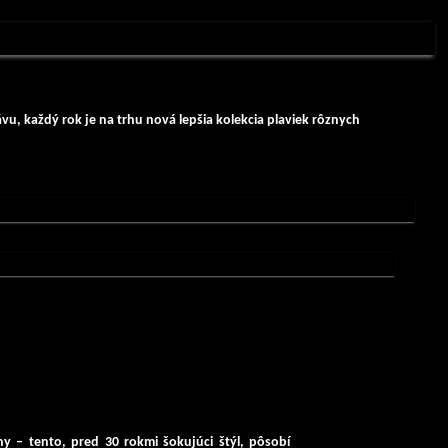
u, každý rok je na trhu nová lepšia kolekcia plaviek rôznych
ny
– tento, pred 30 rokmi šokujúci štýl, pôsobí