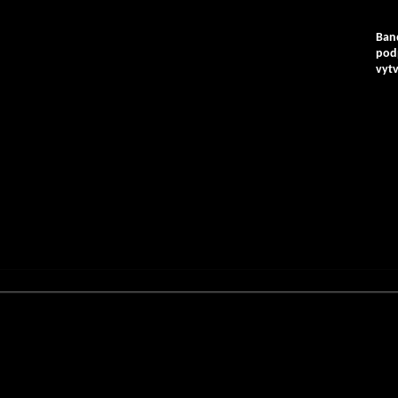
Ban
pod
vyt