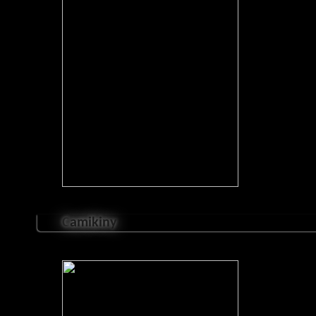
C
amikiny