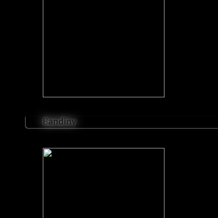
B
andiny