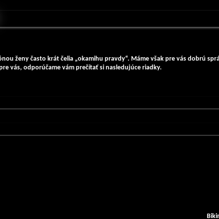
ónou ženy často krát čelia „okamihu pravdy“. Máme však pre vás dobrú správ
 pre vás, odporúčame vám prečítať si nasledujúce riadky.
Biki