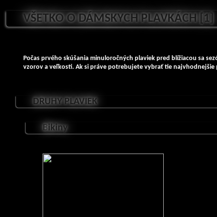
VŠETKO O DÁMSKYCH PLAVKÁCH [1]
Počas prvého skúšania minuloročných plaviek pred blížiacou sa sez
vzorov a veľkosti. Ak si práve potrebujete vybrať tie najvhodnejšie
DRUHY PLAVIEK
B
ikiny