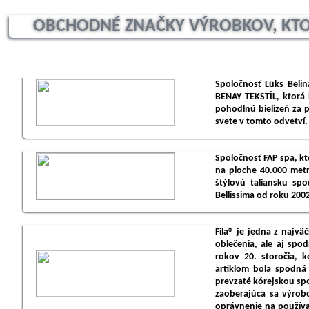
OBCHODNÉ ZNAČKY VÝROBKOV, KTOR
Spoločnosť Lüks Beli
BENAY TEKSTİL, ktorá
pohodlnú bielizeň za p
svete v tomto odvetví.
Spoločnosť FAP spa, kt
na ploche 40.000 met
štýlovú taliansku sp
Bellissima od roku 200
Fila® je jedna z najv
oblečenia, ale aj spo
rokov 20. storočia, 
artiklom bola spodná 
prevzaté kórejskou spo
zaoberajúca sa výrob
oprávnenie na používan