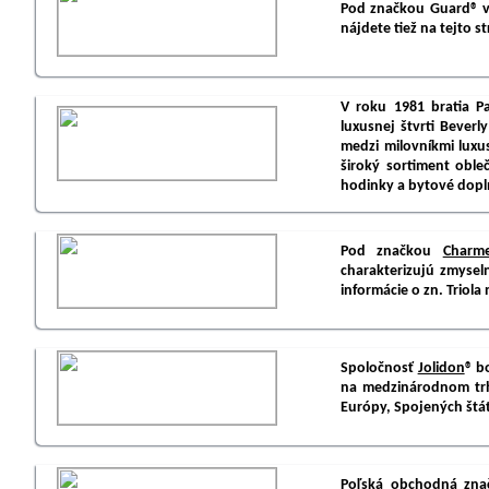
Pod značkou Guard® vyr
nájdete tiež na tejto s
V roku 1981 bratia P
luxusnej štvrti Beverl
medzi milovníkmi lux
široký sortiment oble
hodinky a bytové dopln
Pod značkou
Charm
charakterizujú zmyseln
informácie o zn. Triola 
Spoločnosť
Jolidon
® b
na medzinárodnom trhu
Európy, Spojených štát
Poľská obchodná zn