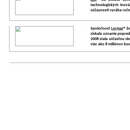
technologických inovác
súčasnosti vyrába ročne
Spoločnosť
Lormar
® b
získala uznanie popred
2008 stala súčasťou sk
viac ako 8 miliónov ku