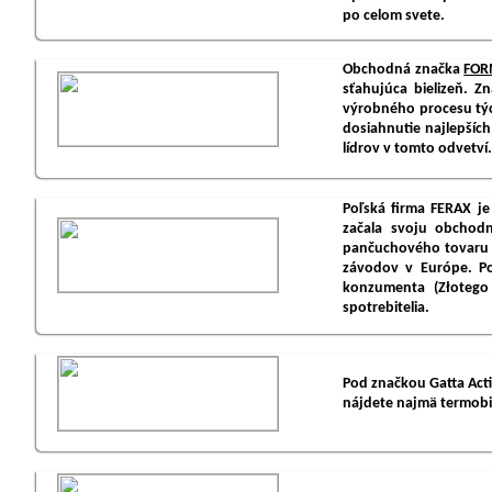
po celom svete.
Obchodná značka
FOR
sťahujúca bielizeň. Z
výrobného procesu týc
dosiahnutie najlepšíc
lídrov v tomto odvetví.
Poľská firma FERAX j
začala svoju obchod
pančuchového tovaru a
závodov v Európe. Po
konzumenta (Złotego
spotrebitelia.
Pod značkou Gatta Acti
nájdete najmä termobi