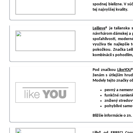
spodnej bielizne. V s
tej najvyššej kvality.
Leilieve
® je talianska
návrhárom dámskej a p
spoľahlivosti, moderné
využíva tie najlepšie 
pokožkou. Značka Leil
kombinácii s pohodlím
Pod značkou
LikeYOU
®
ženám s útlejším hrud
Modely tejto značky o
pevný a nemenný
funkčné ramienk
znížený stredov
pohyblivé samo-
Bližšie informácie o zn.
Lilly
® od ERRECI Corse