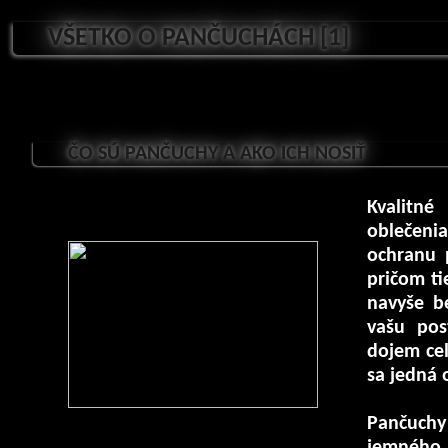
VŠETKO O PANČUCHÁCH [1]
ČO SÚ PANČUCHY A AKO ICH NOSIŤ
Kvalitn
oblečeni
ochranu 
pričom ti
navyše b
vašu pos
dojem cel
sa jedná 
Pančuchy 
jemného m