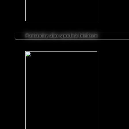
P
ančuchy ako spodná bielizeň