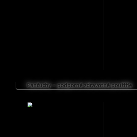
P
ančuchy – podporné zdravotné použitie