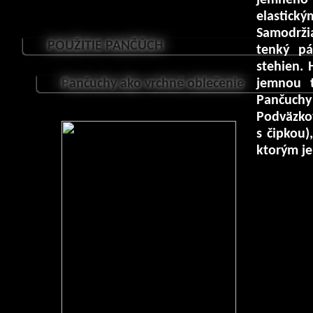
elastick
Samodržia
POUŽITIE PANČÚCH
tenký pá
stehien.
P
ančuchy ako vrchné oblečenie
jemnou t
Pančuchy
Podväzkov
s čipkou)
ktorým je