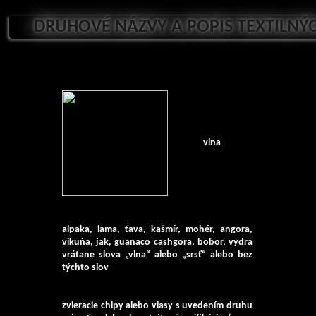
DRUHOVÉ NÁZVY A POPIS TEXTILNÝC
vlna
alpaka, lama, ťava, kašmír, mohér, angora,
vikuňa, jak, guanaco cashgora, bobor, vydra
vrátane slova „vlna“ alebo „srsť“ alebo bez
týchto slov
zvieracie chlpy alebo vlasy s uvedením druhu