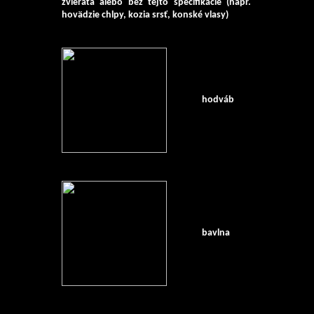
zvieraťa alebo bez tejto špecifikácie (napr.
hovädzie chlpy, kozia srsť, konské vlasy)
hodváb
bavlna